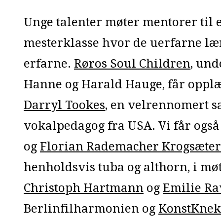
Unge talenter møter mentorer til 
mesterklasse hvor de uerfarne læ
erfarne.
Røros Soul Children
, und
Hanne og Harald Hauge, får oppl
Darryl Tookes
, en velrennomert s
vokalpedagog fra USA. Vi får ogs
og
Florian Rademacher Krogsæter
henholdsvis tuba og althorn, i m
Christoph Hartmann
og
Emilie Ra
Berlinfilharmonien og
KonstKnek