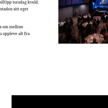
pillOpp
torsdag kveld.
gstaden sitt eget
ges om mellom
u oppleve alt fra