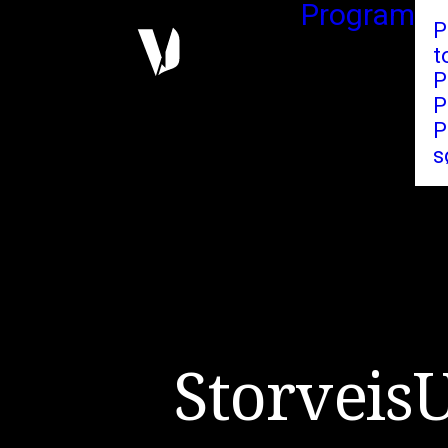
Program
P
t
P
P
P
s
S
t
o
r
v
e
i
s