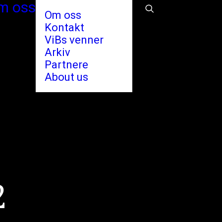
m oss
Om oss
Kontakt
ViBs venner
Arkiv
Partnere
About us
2