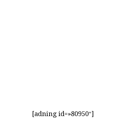
[adning id=»80950″]