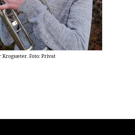
Krogsæter. Foto: Privat
Christoph Har