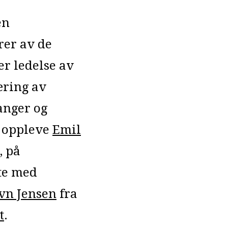
en
rer av de
er ledelse av
æring av
anger og
å oppleve
Emil
, på
øte med
vn Jensen
fra
t
.