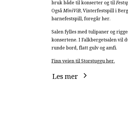
bruk både til konserter og til
Fests
Også
MiniViB
, Vinterfestspill i Ber
barnefestspill, foregår her.
Salen fylles med tulipaner og rig
konsertene. I Falkbergetsalen vil d
runde bord, flatt gulv og amfi.
Finn veien til Storstuggu her.
Les mer