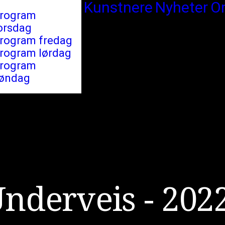
Kunstnere
Nyheter
O
rogram
orsdag
rogram fredag
rogram lørdag
rogram
øndag
U
n
d
e
r
v
e
i
s
-
2
0
2