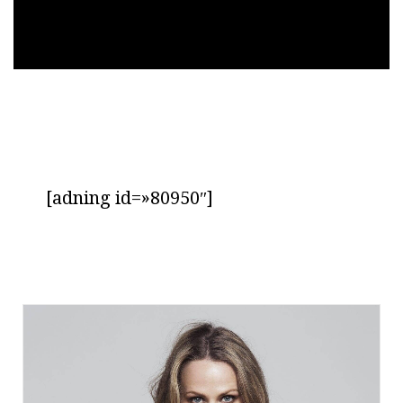
[adning id=»80950″]