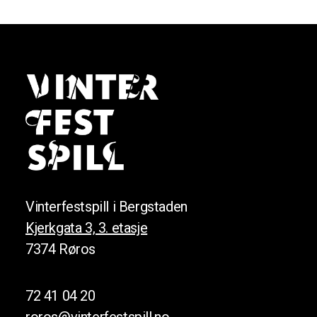
Vinterfestspill i Bergstaden
Kjerkgata 3, 3. etasje
7374 Røros
72 41 04 20