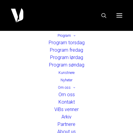
Program
Program torsdag
Program fredag
Program lørdag
Program søndag
Kunstnere
Nyheter
Om oss
Om oss
Kontakt
ViBs venner
Arkiv
Partnere
About us