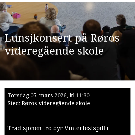
L
u
n
s
j
k
o
n
s
e
r
t
p
å
R
ø
r
o
s
v
i
d
e
r
e
g
å
e
n
d
e
s
k
o
l
e
Torsdag 05. mars 2026, kl 11:30
Sted: Røros videregående skole
Tradisjonen tro byr Vinterfestspill i