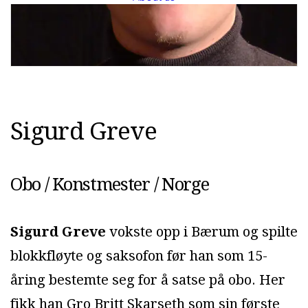
S
i
g
u
r
d
G
r
e
v
e
Obo / Konstmester / Norge
Sigurd Greve
vokste opp i Bærum og spilte
blokkfløyte og saksofon før han som 15-
åring bestemte seg for å satse på obo. Her
fikk han Gro Britt Skarseth som sin første