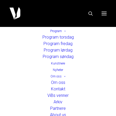
Program
Program torsdag
Program fredag
Program lørdag
Program søndag
Kunstnere
Nyheter
Om oss
Om oss
Kontakt
ViBs venner
Arkiv
Partnere
About us