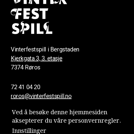
Vinterfestspill i Bergstaden
Kjerkgata 3, 3. etasje
7374 Røros
72 41 04 20
roros@vinterfestspill.no
Ved å besøke denne hjemmesiden
aksepterer du våre person­vern­regler.
Meld deg på nyhetsbrevet vårt!
Innstillinger
Personvern