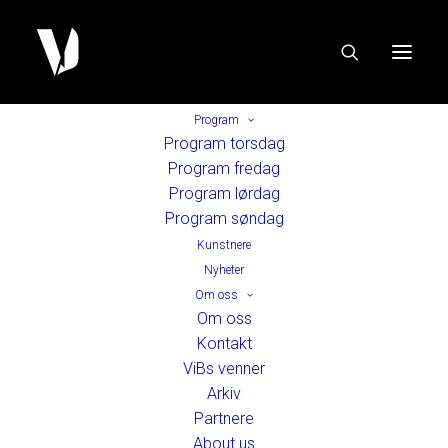
Program
Program torsdag
Program fredag
Program lørdag
Program søndag
Kunstnere
Nyheter
Om oss
Om oss
Kontakt
ViBs venner
Arkiv
Partnere
About us