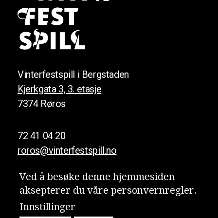
Vinterfestspill i Bergstaden
Kjerkgata 3, 3. etasje
7374 Røros
72 41 04 20
roros@vinterfestspill.no
Ved å besøke denne hjemmesiden
aksepterer du våre person­vern­regler.
Meld deg på nyhetsbrevet vårt!
Innstillinger
Personvern