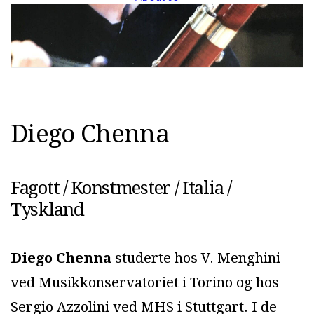
D
i
e
g
o
C
h
e
n
n
a
Fagott / Konstmester / Italia /
Tyskland
Diego Chenna
studerte hos V. Menghini
ved Musikkonservatoriet i Torino og hos
Sergio Azzolini ved MHS i Stuttgart. I de