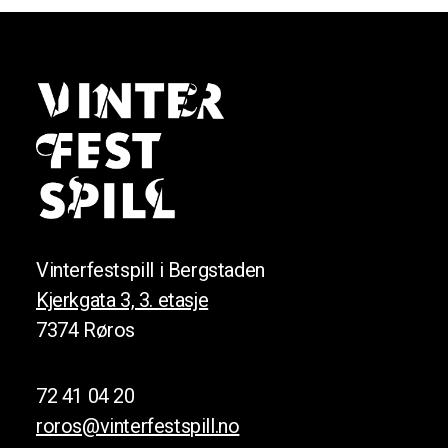
Vinterfestspill i Bergstaden
Kjerkgata 3, 3. etasje
7374 Røros
72 41 04 20
roros@vinterfestspill.no