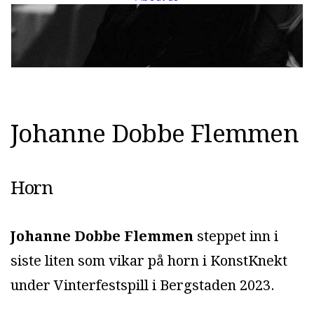
J
o
h
a
n
n
e
D
o
b
b
e
F
l
e
m
m
e
n
Horn
Johanne Dobbe Flemmen
steppet inn i
siste liten som vikar på horn i KonstKnekt
under Vinterfestspill i Bergstaden 2023.