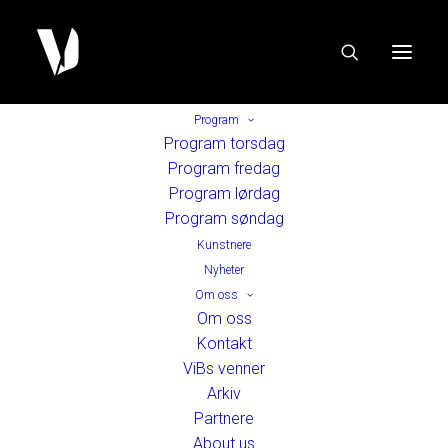
Program
Program torsdag
Program fredag
Program lørdag
Program søndag
Kunstnere
Nyheter
Om oss
Om oss
Kontakt
ViBs venner
Arkiv
Partnere
About us