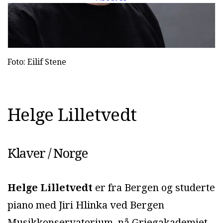
Foto: Eilif Stene
H
e
l
g
e
L
i
l
l
e
t
v
e
d
t
Klaver / Norge
Helge Lilletvedt
er fra Bergen og studerte
piano med Jiri Hlinka ved Bergen
Musikkonservatorium, nå Griegakademiet,