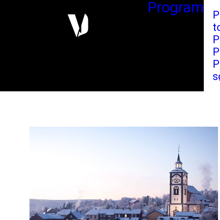
Program
P
t
P
P
P
s