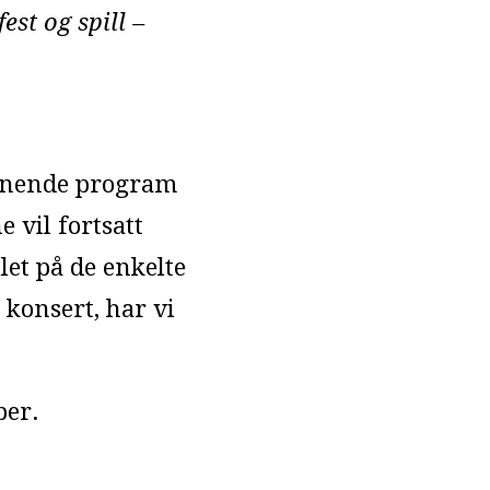
st og spill –
ennende program
vil fortsatt
let på de enkelte
konsert, har vi
ber.