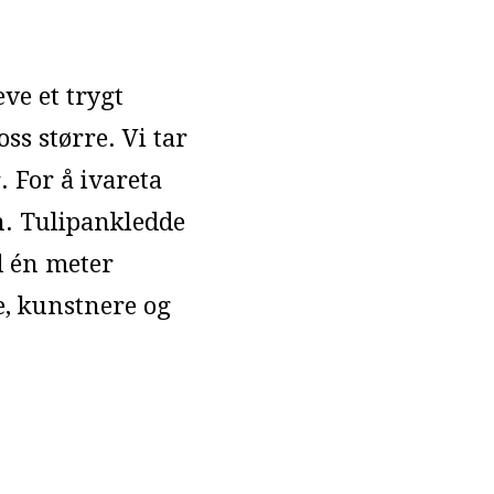
ve et trygt
s større. Vi tar
. For å ivareta
en. Tulipankledde
ed én meter
, kunstnere og