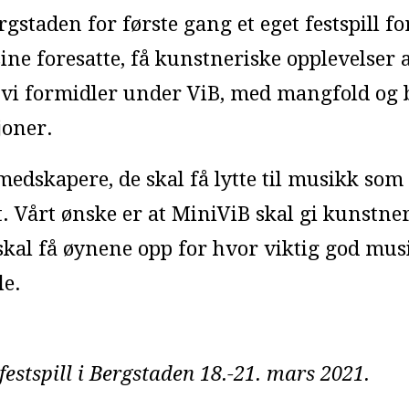
rgstaden for første gang et eget festspill fo
ne foresatte, få kunstneriske opplevelser a
 vi formidler under ViB, med mangfold og
joner.
edskapere, de skal få lytte til musikk som
 Vårt ønske er at MiniViB skal gi kunstner
 skal få øynene opp for hvor viktig god mus
le.
rfestspill i Bergstaden 18.-21. mars 2021.