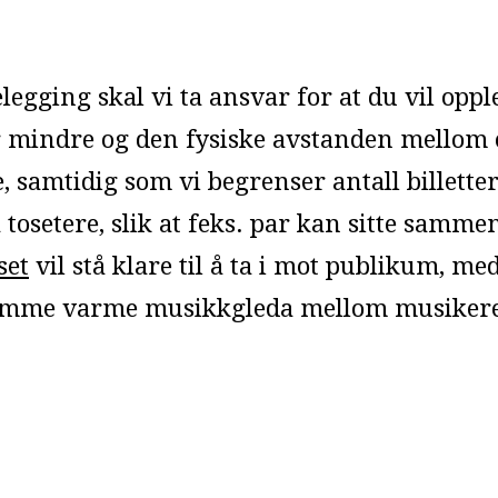
egging skal vi ta ansvar for at du vil opple
 mindre og den fysiske avstanden mellom os
, samtidig som vi begrenser antall billetter
å tosetere, slik at feks. par kan sitte samm
set
vil stå klare til å ta i mot publikum, m
amme varme musikkgleda mellom musikere