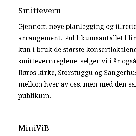
Smittevern
Gjennom nøye planlegging og tilrettel
arrangement. Publikumsantallet blir
kun i bruk de største konsertlokalene
smittevernreglene, selger vi i år ogs
Røros kirke
,
Storstuggu
og
Sangerhu
mellom hver av oss, men med den s
publikum.
MiniViB