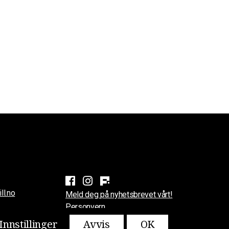
ll.no
Meld deg på nyhetsbrevet vårt!
Personvern
Innstillinger
Avvis
OK