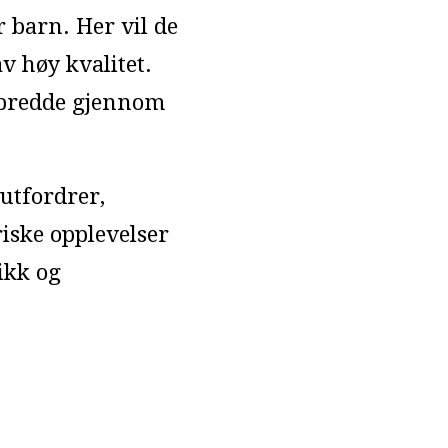
r barn. Her vil de
v høy kvalitet.
 bredde gjennom
 utfordrer,
iske opplevelser
ikk og