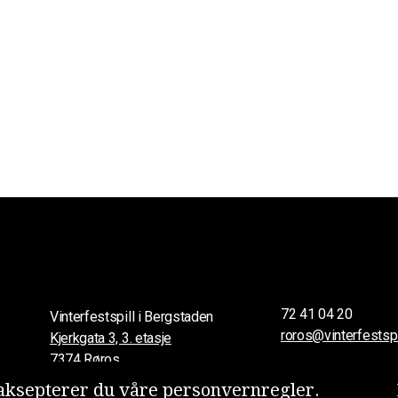
72 41 04 20
Vinterfestspill i Bergstaden
roros@vinterfestspi
Kjerkgata 3, 3. etasje
7374 Røros
ksepterer du våre person­vern­regler.