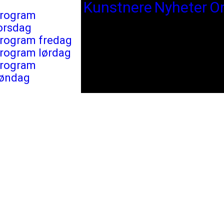
Kunstnere
Nyheter
O
rogram
orsdag
rogram fredag
rogram lørdag
rogram
øndag