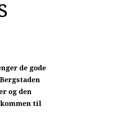
s
enger de gode
 Bergstaden
er og den
elkommen til