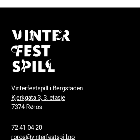
Vinterfestspill i Bergstaden
Kjerkgata 3, 3. etasje
7374 Røros
72 41 04 20
roros@vinterfestspill.no