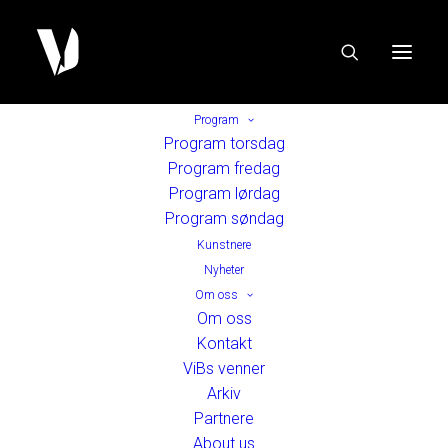
Program
Program torsdag
Program fredag
Program lørdag
Program søndag
Kunstnere
Nyheter
Om oss
Om oss
Kontakt
ViBs venner
Arkiv
Partnere
About us