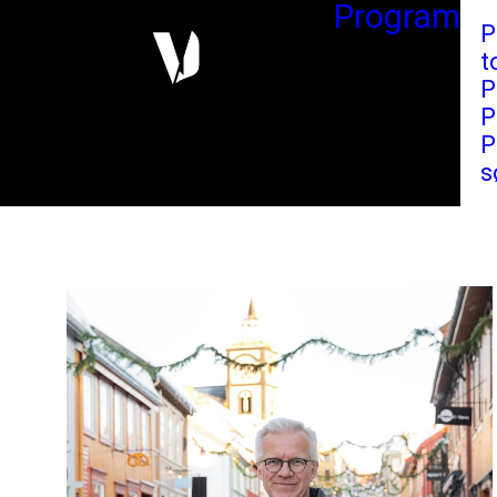
Program
P
t
P
P
P
s