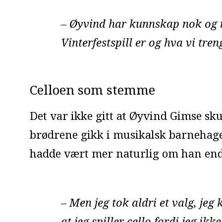
– Øyvind har kunnskap nok og n
Vinterfestspill er og hva vi tren
Celloen som stemme
Det var ikke gitt at Øyvind Gimse skul
brødrene gikk i musikalsk barnehage,
hadde vært mer naturlig om han end
– Men jeg tok aldri et valg, je
at jeg spiller cello fordi jeg i