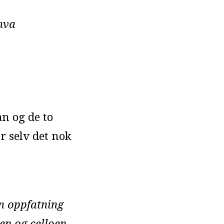
hva
an og de to
r selv det nok
en oppfatning
ten og celloen