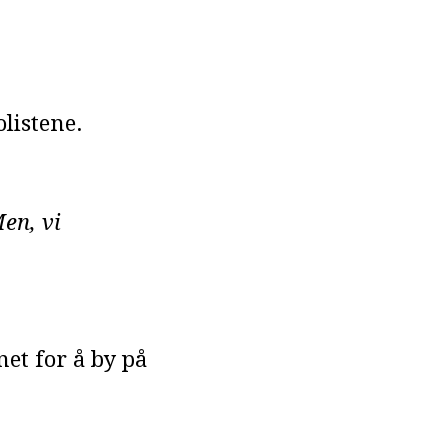
listene.
Men, vi
et for å by på