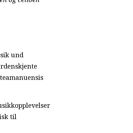
usik und
verdenskjente
rsteamanuensis
usikkopplevelser
sk til