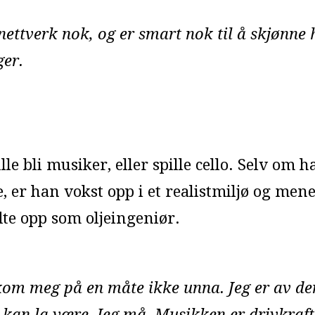
ettverk nok, og er smart nok til å skjønne 
ger.
le bli musiker, eller spille cello. Selv om h
 er han vokst opp i et realistmiljø og mene
te opp som oljeingeniør.
g kom meg på en måte ikke unna. Jeg er av d
kke kan la være. Jeg må. Musikken er drivkraf