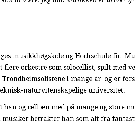
orges musikkhøgskole og Hochschule für M
t flere orkestre som solocellist, spilt med 
r Trondheimsolistene i mange år, og er fø
teknisk-naturvitenskapelige universitet.
t han og celloen med på mange og store m
 musiker betrakter han som alt fra fantasti