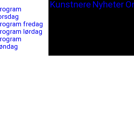
Kunstnere
Nyheter
O
rogram
orsdag
rogram fredag
rogram lørdag
rogram
øndag