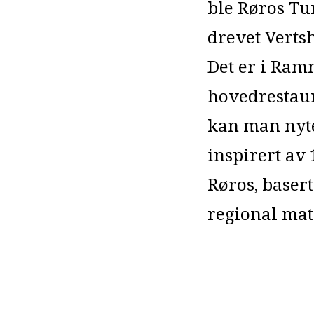
ble Røros Tur
drevet Verts
Det er i Ra
hovedrestaur
kan man nyte
inspirert av 
Røros, baser
regional mat 