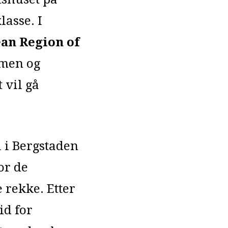
lasse. I
an Region of
mmen og
 vil gå
l i Bergstaden
or de
 rekke. Etter
id for