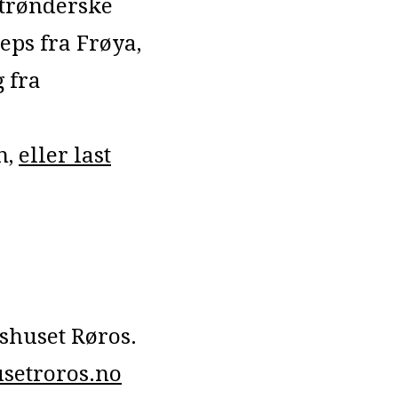
 trønderske
eps fra Frøya,
 fra
n,
eller last
shuset Røros.
setroros.no