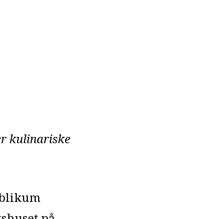
r kulinariske
publikum
tshuset på