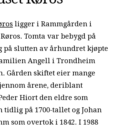
øros
ligger i Rammgården i
 Røros. Tomta var bebygd på
og på slutten av århundret kjøpte
familien Angell i Trondheim
. Gården skiftet eier mange
jennom årene, deriblant
Peder Hiort den eldre som
 tidlig på 1700-tallet og Johan
m som overtok i 1842. I 1988