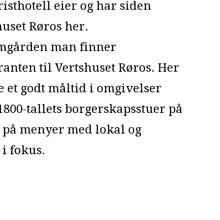
isthotell eier og har siden
huset Røros her.
mmgården man finner
anten til Vertshuset Røros. Her
 et godt måltid i omgivelser
1800-tallets borgerskapsstuer på
t på menyer med lokal og
i fokus.