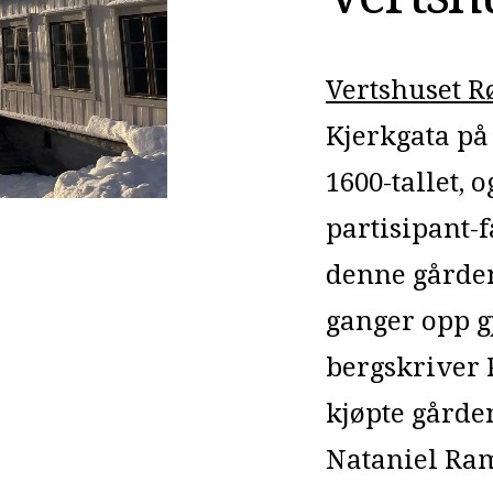
Vertshuset R
Kjerkgata på
1600-tallet, 
partisipant-
denne gården
ganger opp g
bergskriver 
kjøpte gården
Nataniel Ram