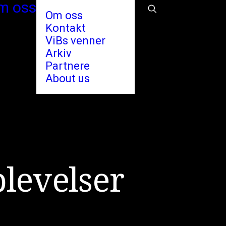
m oss
Om oss
Kontakt
ViBs venner
Arkiv
Partnere
About us
p
l
e
v
e
l
s
e
r