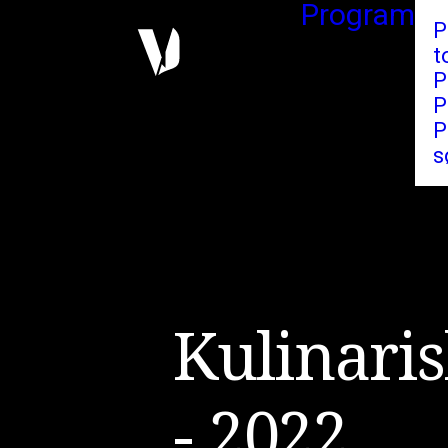
Program
P
t
P
P
P
s
K
u
l
i
n
a
r
i
s
-
2
0
2
2