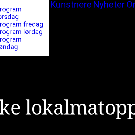
Kunstnere
Nyheter
O
rogram
orsdag
rogram fredag
rogram lørdag
rogram
øndag
k
e
l
o
k
a
l
m
a
t
o
p