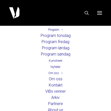
Program
Program torsdag
Program fredag
Program lørdag
Program søndag
Kunstnere
Nyheter
Om oss
Om oss
Kontakt
ViBs venner
Arkiv
Partnere
About us