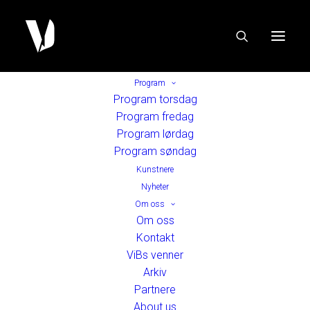
Program
Program torsdag
Program fredag
Program lørdag
Program søndag
Kunstnere
Nyheter
Om oss
Om oss
Kontakt
ViBs venner
Arkiv
Partnere
About us