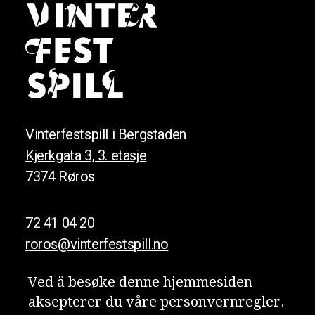
Vinterfestspill i Bergstaden
Kjerkgata 3, 3. etasje
7374 Røros
72 41 04 20
roros@vinterfestspill.no
Ved å besøke denne hjemmesiden
aksepterer du våre person­vern­regler.
Meld deg på nyhetsbrevet vårt!