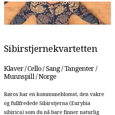
S
i
b
i
r
s
t
j
e
r
n
e
k
v
a
r
t
e
t
t
e
n
Klaver / Cello / Sang / Tangenter /
Munnspill / Norge
Røros har en kommuneblomst, den vakre
og fullfredede Sibirstjerna (Eurybia
sibirica) som du nå bare finner naturlig