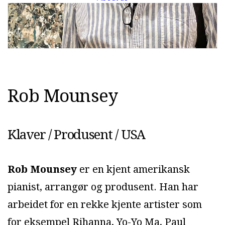
R
o
b
M
o
u
n
s
e
y
Klaver / Produsent / USA
Rob Mounsey
er en kjent amerikansk
pianist, arrangør og produsent. Han har
arbeidet for en rekke kjente artister som
for eksempel Rihanna, Yo-Yo Ma, Paul