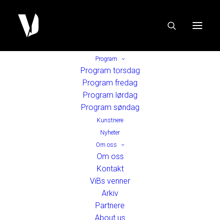
Program
Program torsdag
Program fredag
Program lørdag
Program søndag
Kunstnere
Nyheter
Om oss
Om oss
Kontakt
ViBs venner
Arkiv
Partnere
About us