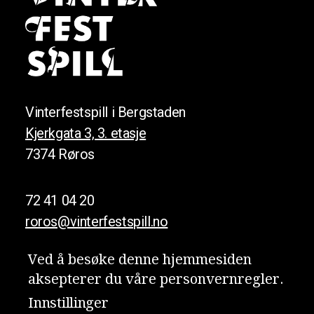
Vinterfestspill i Bergstaden
Kjerkgata 3, 3. etasje
7374 Røros
72 41 04 20
roros@vinterfestspill.no
Ved å besøke denne hjemmesiden
aksepterer du våre person­vern­regler.
Meld deg på nyhetsbrevet vårt!
Innstillinger
Personvern