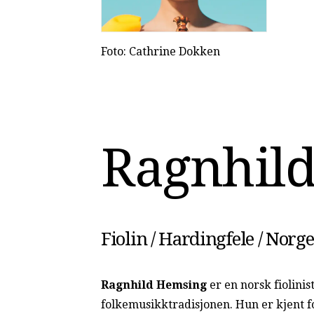
Foto: Cathrine Dokken
R
a
g
n
h
i
l
Fiolin / Hardingfele / Norge
Ragnhild Hemsing
er en norsk fiolinis
folkemusikktradisjonen. Hun er kjent f