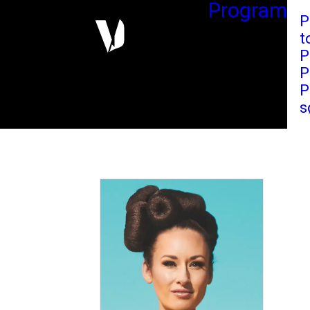
Program
P
t
P
P
P
s