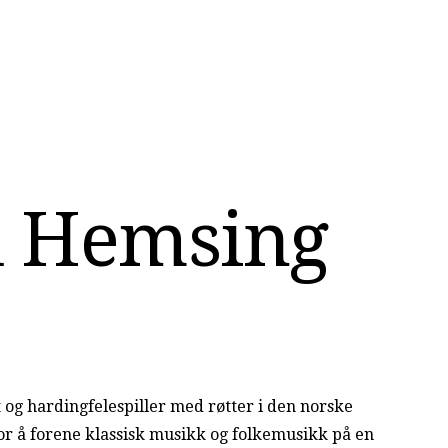
d
H
e
m
s
i
n
g
t og hardingfelespiller med røtter i den norske
or å forene klassisk musikk og folkemusikk på en