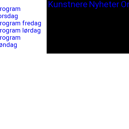
Kunstnere
Nyheter
O
rogram
orsdag
rogram fredag
rogram lørdag
rogram
øndag