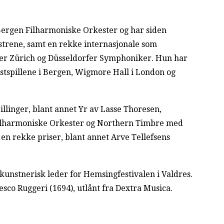
ergen Filharmoniske Orkester og har siden
strene, samt en rekke internasjonale som
er Zürich og Düsseldorfer Symphoniker. Hun har
Festspillene i Bergen, Wigmore Hall i London og
pillinger, blant annet Yr av Lasse Thoresen,
ilharmoniske Orkester og Northern Timbre med
en rekke priser, blant annet Arve Tellefsens
unstnerisk leder for Hemsingfestivalen i Valdres.
esco Ruggeri (1694), utlånt fra Dextra Musica.