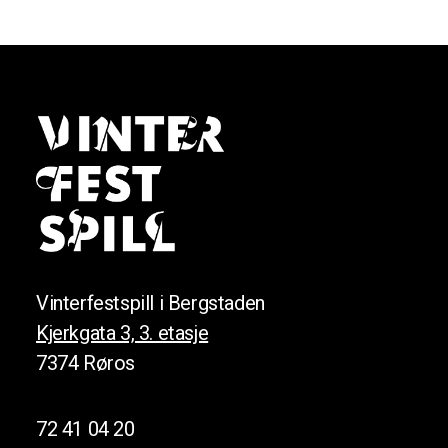
Vinterfestspill i Bergstaden
Kjerkgata 3, 3. etasje
7374 Røros
72 41 04 20