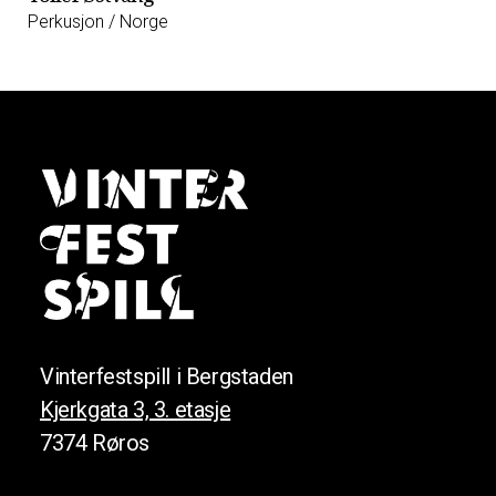
Perkusjon / Norge
Vinterfestspill i Bergstaden
Kjerkgata 3, 3. etasje
7374 Røros