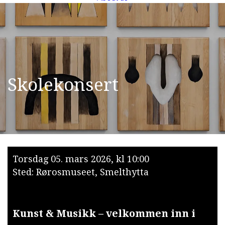
S
k
o
l
e
k
o
n
s
e
r
t
Torsdag 05. mars 2026, kl 10:00
Sted: Rørosmuseet, Smelthytta
Kunst & Musikk – velkommen inn i