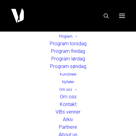
Program
Program torsdag
Program fredag
Program lørdag
Program søndag
Kunstnere
Nyheter
Om oss
Om oss
Kontakt
ViBs venner
Arkiv
Partnere
About us