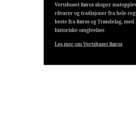
Vertshuset Røros skaper matopplev
råvarer og tradisjoner fra hele re
beste fra Røros og Trøndelag, me
historiske omgivelser.
Les mer om Vertshuset Røros