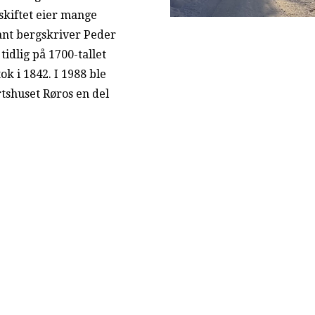
kiftet eier mange
ant bergskriver Peder
idlig på 1700-tallet
k i 1842. I 1988 ble
rtshuset Røros en del