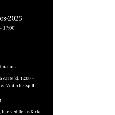
ros-2025
- 17:00
staurant.
a carte kl. 12:00 –
er Vinterfestspill i
g.
, like ved Røros Kirke.