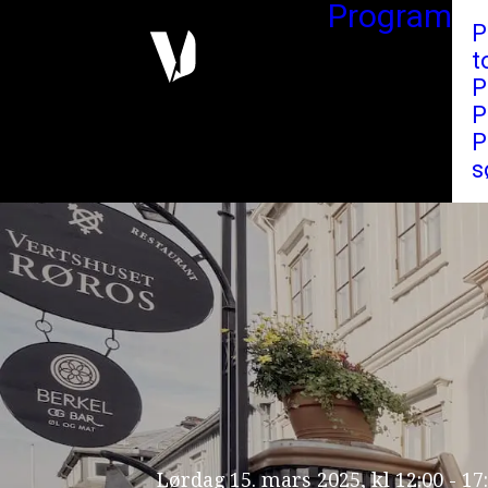
Program
P
t
P
P
P
s
Lørdag 15. mars 2025, kl 12:00 - 17