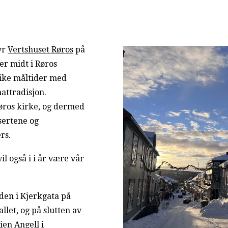
byr
Vertshuset Røros
på
ter midt i Røros
ike måltider med
attradisjon.
Røros kirke, og dermed
sertene og
rs.
l også i i år være vår
den i Kjerkgata på
let, og på slutten av
ien Angell i