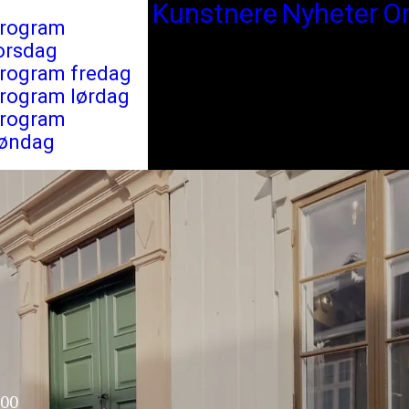
Kunstnere
Nyheter
O
rogram
orsdag
rogram fredag
rogram lørdag
rogram
øndag
:00