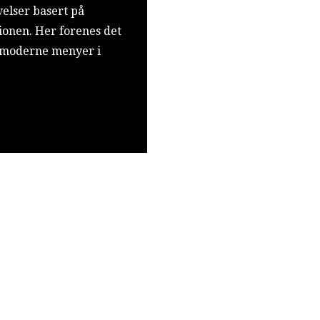
elser basert på
gionen. Her forenes det
d moderne menyer i