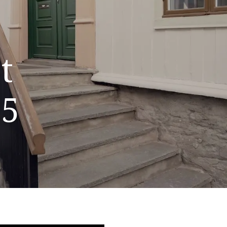
e
t
2
5