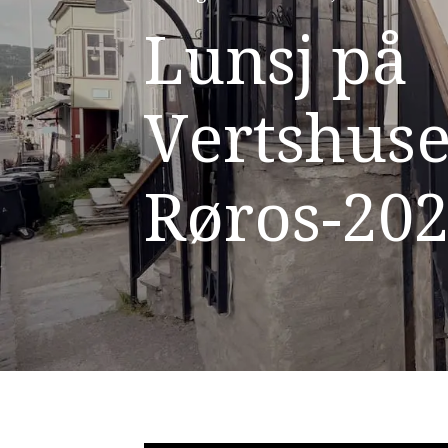
L
u
n
s
j
p
å
V
e
r
t
s
h
u
s
R
ø
r
o
s
-
2
0