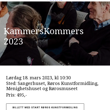
K
a
m
m
e
r
s
K
o
m
m
e
r
s
2
0
2
3
Lørdag 18. mars 2023, kl 10:30
Sted: Sangerhuset, Røros Kunstformidling,
Menighetshuset og Rørosmuseet
Pris: 495,-
BILLETT MED START RØROS KUNSTFORMIDLING