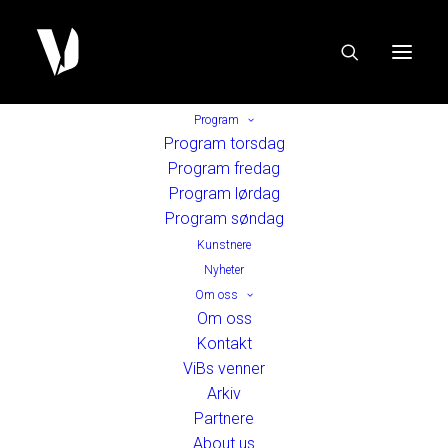
Program
Program torsdag
Program fredag
Program lørdag
Program søndag
Kunstnere
Nyheter
Om oss
Om oss
Kontakt
ViBs venner
Arkiv
Partnere
About us