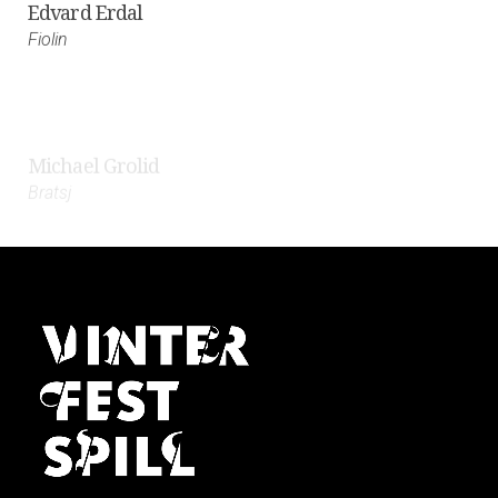
Fiolin
Michael Grolid
Bratsj
Daniel Thorell
Cello