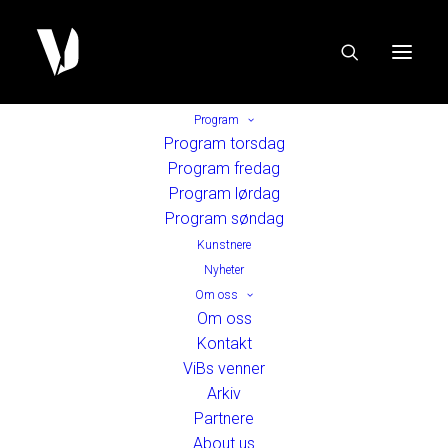
Program
Program torsdag
Program fredag
Program lørdag
Program søndag
Kunstnere
Nyheter
Om oss
Om oss
Kontakt
ViBs venner
Arkiv
Partnere
About us