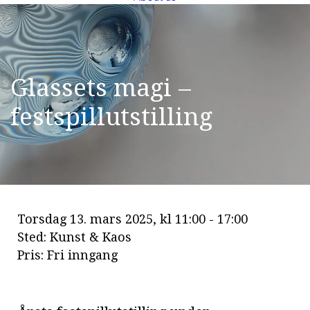
G
l
a
s
s
e
t
s
m
a
g
i
–
f
e
s
t
s
p
i
l
l
u
t
s
t
i
l
l
i
n
g
Torsdag 13. mars 2025, kl 11:00 - 17:00
Sted: Kunst & Kaos
Pris: Fri inngang