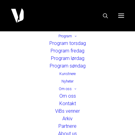
Program
Program torsdag
Program fredag
Program lørdag
Program søndag
Kunstnere
Nyheter
Om oss
Om oss
Kontakt
ViBs venner
Arkiv
Partnere
About us