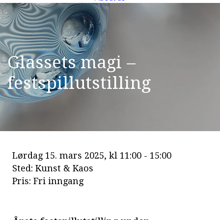
G
l
a
s
s
e
t
s
m
a
g
i
–
f
e
s
t
s
p
i
l
l
u
t
s
t
i
l
l
i
n
g
Lørdag 15. mars 2025, kl 11:00 - 15:00
Sted: Kunst & Kaos
Pris: Fri inngang