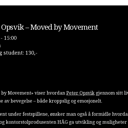
ter Opsvik – Moved by Movement
- 15:00
a
g student: 130,-
ed by Movement» viser hvordan
Peter Opsvik
gjennom sitt l
se av bevegelse – både kroppslig og emosjonelt.
ent under festspillene, ønsker man også å formidle hvord
g kontorstolprodusenten HÅG ga utvikling og muligheter 