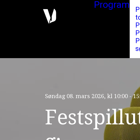
Program
P
t
P
P
P
s
Søndag 08. mars 2026, kl 10:00 - 15
F
e
s
t
s
p
i
l
l
u