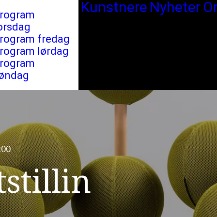
Kunstnere
Nyheter
O
rogram
orsdag
rogram fredag
rogram lørdag
rogram
øndag
:00
t
s
t
i
l
l
i
n