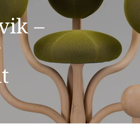
v
i
k
–
y
n
t