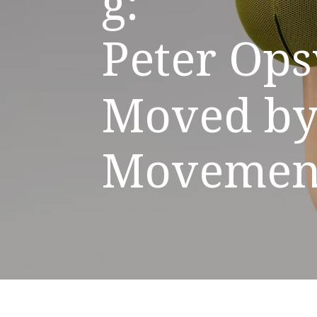
g
:
P
e
t
e
r
O
p
s
M
o
v
e
d
b
M
o
v
e
m
e