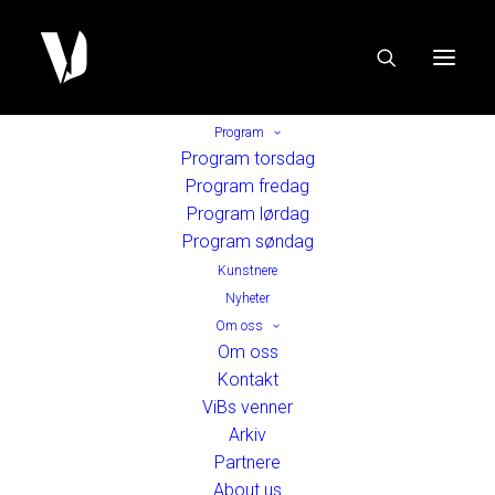
Program
Program torsdag
Program fredag
Program lørdag
Program søndag
Kunstnere
Nyheter
Om oss
Om oss
Kontakt
ViBs venner
Arkiv
Partnere
About us