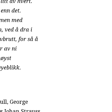
itt av hvert.
 enn det.
ammen med
, ved å dra i
brutt, for så å
r av ni
høyst
yeblikk.
ull, George
g Johan Strauss.