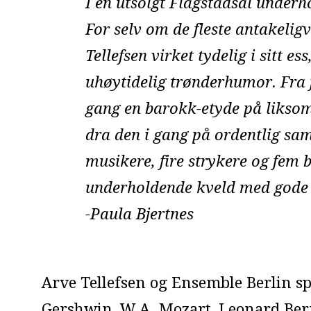
I en utsolgt Flagstadsal underho
For selv om de fleste antakelig
Tellefsen virket tydelig i sit
uhøytidelig trønderhumor. Fra f
gang en barokk-etyde på liksom 
dra den i gang på ordentlig sa
musikere, fire strykere og fem b
underholdende kveld med gode 
-Paula Bjertnes
Arve Tellefsen og Ensemble Berlin spi
Gershwin, W.A. Mozart, Leonard Ber