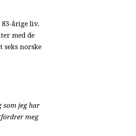
83-årige liv.
nter med de
t seks norske
ag som jeg har
utfordrer meg