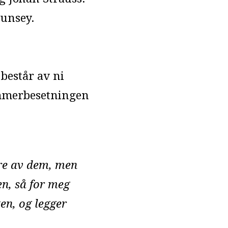
ounsey.
består av ni
kammerbesetningen
ere av dem, men
en, så for meg
ten, og legger