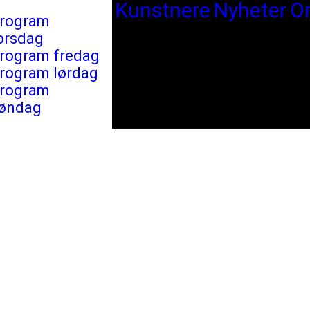
Kunstnere
Nyheter
O
rogram
orsdag
rogram fredag
rogram lørdag
rogram
øndag