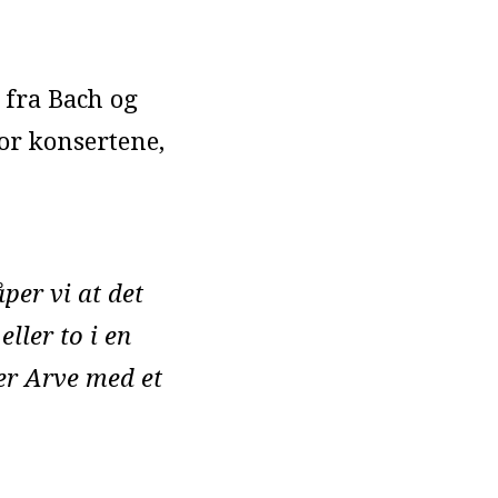
 fra Bach og
for konsertene,
åper vi at det
ller to i en
ier Arve med et