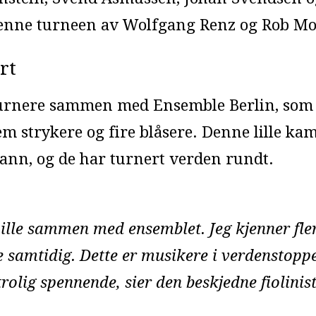
 denne turneen av Wolfgang Renz og Rob M
rt
 turnere sammen med Ensemble Berlin, som 
em strykere og fire blåsere. Denne lille 
mann, og de har turnert verden rundt.
spille sammen med ensemblet. Jeg kjenner fl
 samtidig. Dette er musikere i verdenstopp
trolig spennende, sier den beskjedne fiolinis