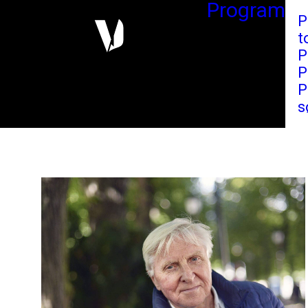
Program
P
t
P
P
P
s