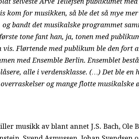
ldt selveste Arve Tellefsen publikumet med l
vis kom for musikken, så ble det så mye mer
t ess, og bandt det musikalske programmet s
ørste tone fant han, ja, tonen med publikum
vis. Flørtende med publikum ble den fort av
mmen med Ensemble Berlin. Ensemblet bestå
låsere, alle i verdensklasse. (…) Det ble en 
overraskelser og mange flotte musikalske ø
ller musikk av blant annet J.S. Bach, Ole B
nstein, Svend Asmussen, Johan Svendsen o