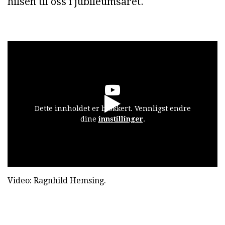
hilsen til oss i jubileumsåret.
Dette innholdet er blokkert. Vennligst endre
dine
innstillinger
.
Video: Ragnhild Hemsing.