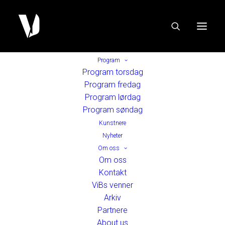
Program
Program torsdag
Program fredag
Program lørdag
Program søndag
Kunstnere
Nyheter
Om oss
Om oss
Kontakt
ViBs venner
Arkiv
Partnere
About us