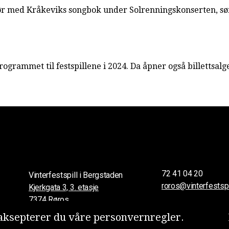
enhør med Kråkeviks songbok under Solrenningskonserten, 
ogrammet til festspillene i 2024. Da åpner også billettsalg
72 41 04 20
Vinterfestspill i Bergstaden
roros@vinterfestspi
Kjerkgata 3, 3. etasje
7374 Røros
ksepterer du våre person­vern­regler.