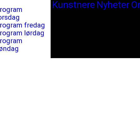
Kunstnere
Nyheter
O
rogram
orsdag
rogram fredag
rogram lørdag
rogram
øndag