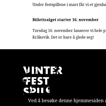
Under festspillene i mars får vi et gj
Billettsalget starter 16. november
Torsdag 16. november lanserer vi hele pr
Kråkevik. Det er bare å glede seg!
Ved å besøke denne hjemmesiden a