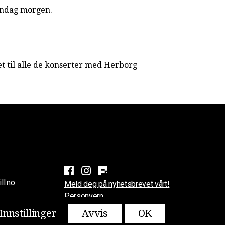
søndag morgen.
et til alle de konserter med Herborg
ll.no
Meld deg på nyhetsbrevet vårt!
Personvern
Innstillinger
Avvis
OK