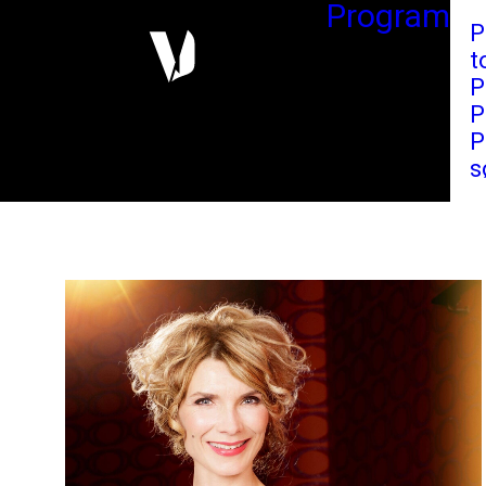
Program
P
t
P
P
P
s