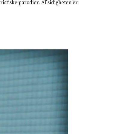
istiske parodier. Allsidigheten er