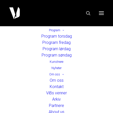
Program
Program torsdag
Program fredag
Program lørdag
Program søndag
Kunstnere
Nyheter
Om oss
Om oss
Kontakt
ViBs venner
Arkiv
Partnere
About us