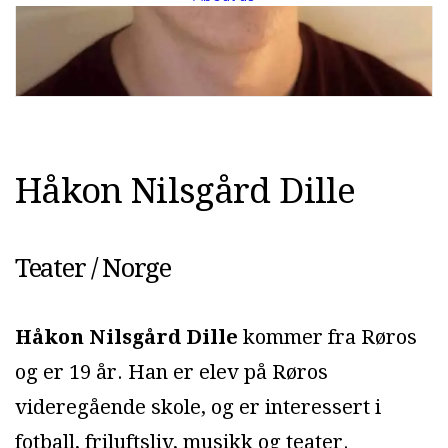
H
å
k
o
n
N
i
l
s
g
å
r
d
D
i
l
l
e
Teater / Norge
Håkon Nilsgård Dille
kommer fra Røros
og er 19 år. Han er elev på Røros
videregående skole, og er interessert i
fotball, friluftsliv, musikk og teater.