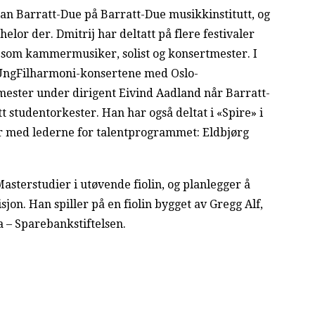
han Barratt-Due på Barratt-Due musikkinstitutt, og
chelor der. Dmitrij har deltatt på flere festivaler
r som kammermusiker, solist og konsertmester. I
 UngFilharmoni-konsertene med Oslo-
mester under dirigent Eivind Aadland når Barratt-
studentorkester. Han har også deltat i «Spire» i
r med lederne for talentprogrammet: Eldbjørg
asterstudier i utøvende fiolin, og planlegger å
on. Han spiller på en fiolin bygget av Gregg Alf,
 – Sparebankstiftelsen.