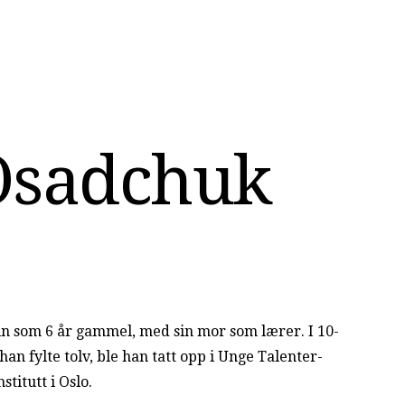
O
s
a
d
c
h
u
k
lin som 6 år gammel, med sin mor som lærer. I 10-
han fylte tolv, ble han tatt opp i Unge Talenter-
itutt i Oslo.