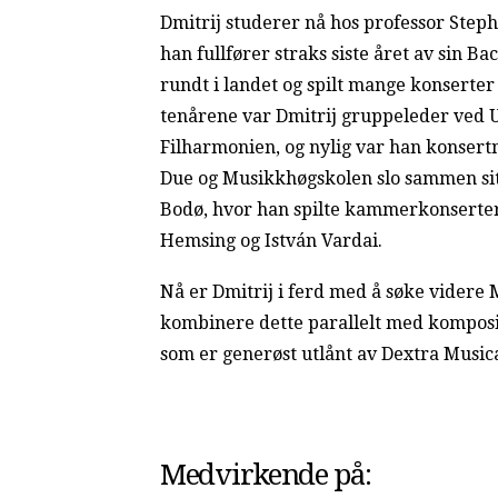
Dmitrij studerer nå hos professor Step
han fullfører straks siste året av sin Ba
rundt i landet og spilt mange konserte
tenårene var Dmitrij gruppeleder ved
Filharmonien, og nylig var han konsert
Due og Musikkhøgskolen slo sammen sitt 
Bodø, hvor han spilte kammerkonserte
Hemsing og István Vardai.
Nå er Dmitrij i ferd med å søke videre M
kombinere dette parallelt med komposisj
som er generøst utlånt av Dextra Musica
Medvirkende på: