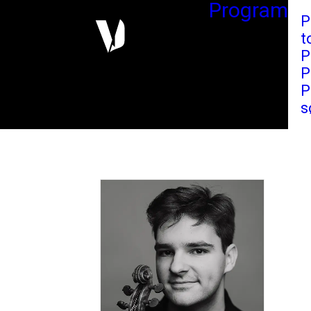
Program
P
t
P
P
P
s