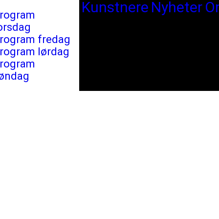
Kunstnere
Nyheter
O
rogram
orsdag
rogram fredag
rogram lørdag
rogram
øndag