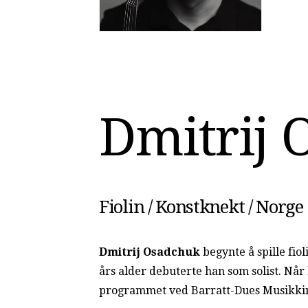
D
m
i
t
r
i
j
Fiolin / Konstknekt / Norge
Dmitrij Osadchuk
begynte å spille fio
års alder debuterte han som solist. Når 
programmet ved Barratt-Dues Musikkinst