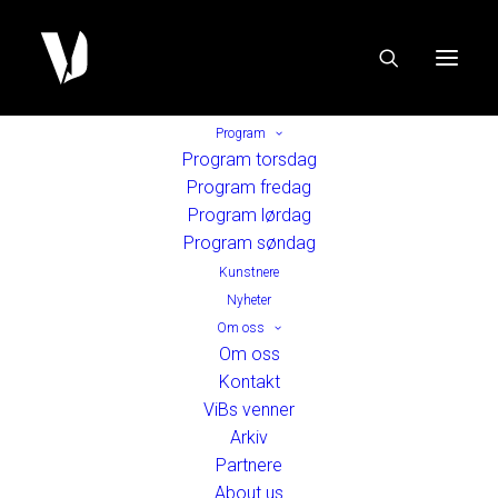
Program
Program torsdag
Program fredag
Program lørdag
Program søndag
Kunstnere
Nyheter
Om oss
Om oss
Kontakt
ViBs venner
Arkiv
Partnere
About us