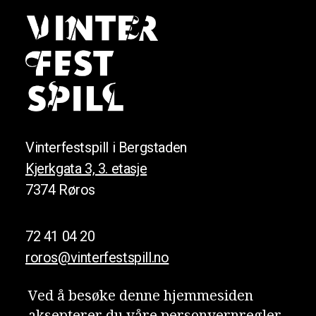
Vinterfestspill i Bergstaden
Kjerkgata 3, 3. etasje
7374 Røros
72 41 04 20
roros@vinterfestspill.no
Ved å besøke denne hjemmesiden
aksepterer du våre person­vern­regler.