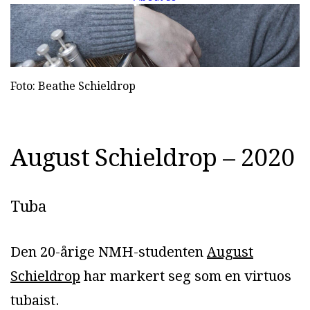
Foto: Beathe Schieldrop
A
u
g
u
s
t
S
c
h
i
e
l
d
r
o
p
–
2
0
2
0
Tuba
Den 20-årige NMH-studenten
August
Schieldrop
har markert seg som en virtuos
tubaist.