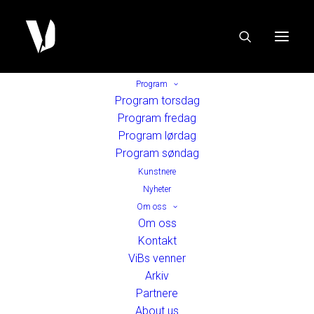
Program
Program torsdag
Program fredag
Program lørdag
Program søndag
Kunstnere
Nyheter
Om oss
Om oss
Kontakt
ViBs venner
Arkiv
Partnere
About us