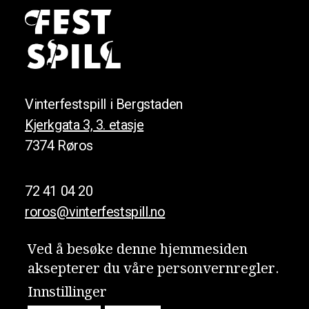
Vinterfestspill i Bergstaden
Kjerkgata 3, 3. etasje
7374 Røros
72 41 04 20
roros@vinterfestspill.no
Ved å besøke denne hjemmesiden
aksepterer du våre person­vern­regler.
Meld deg på nyhetsbrevet vårt!
Innstillinger
Personvern