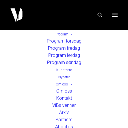
Program
Program torsdag
Program fredag
Program lørdag
Program søndag
Kunstnere
Nyheter
Om oss
Om oss
Kontakt
ViBs venner
Arkiv
Partnere
About us