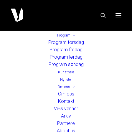
Program
Program torsdag
Program fredag
Program lørdag
Program søndag
Kunstnere
Nyheter
Om oss
Om oss
Kontakt
ViBs venner
Arkiv
Partnere
About us