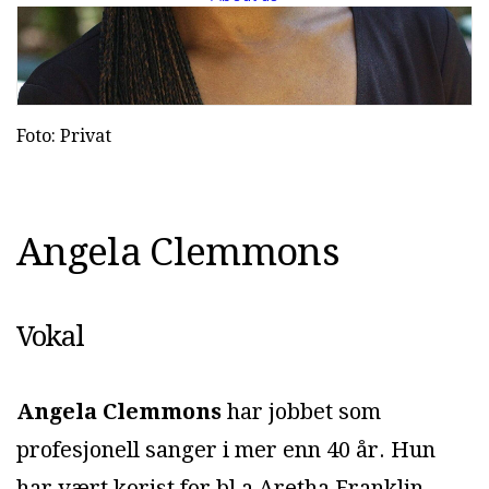
Foto: Privat
A
n
g
e
l
a
C
l
e
m
m
o
n
s
Vokal
Angela Clemmons
har jobbet som
profesjonell sanger i mer enn 40 år. Hun
har vært korist for bl a Aretha Franklin,