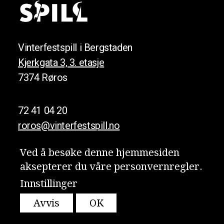
Vinterfestspill i Bergstaden
Kjerkgata 3, 3. etasje
7374 Røros
72 41 04 20
roros@vinterfestspill.no
Ved å besøke denne hjemmesiden
aksepterer du våre person­vern­regler.
Meld deg på nyhetsbrevet vårt!
Innstillinger
Personvern
Avvis
OK